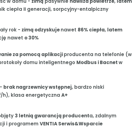
ość w domu -
zimą
pasywnie
nawilża powietrze
,
latem
k ciepła II generacji, sorpcyjny-entalpiczny
ały rok -
zimą odzyskuje
nawet
86% ciepła
,
latem
cję nawet
o 30%
anie za pomocą aplikacji
producenta na telefonie (w
 protokoły domu inteligentnego
Modbus i Bacnet
w
 -
brak nagrzewnicy wstępnej
, bardzo niski
3
/h), klasa energetyczna
A+
objęty
3 letnią gwarancją producent
a, zdalnym
cji i programem
VENTIA Serwis&Wsparcie