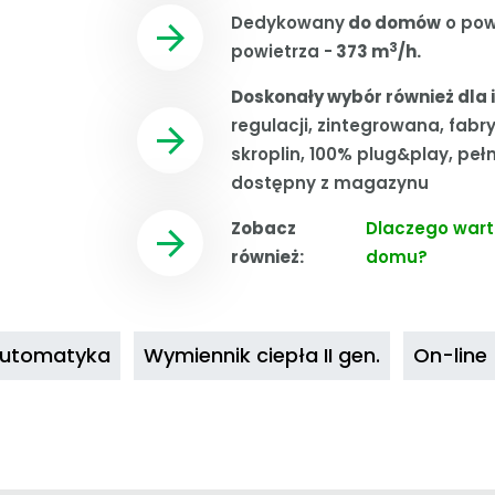
Dedykowany
do domów
o pow
3
powietrza -
373 m
/h.
Doskonały wybór również dla 
regulacji, zintegrowana, fab
skroplin, 100% plug&play, peł
dostępny z magazynu
Zobacz
Dlaczego wart
również:
domu?
utomatyka
Wymiennik ciepła II gen.
On-line