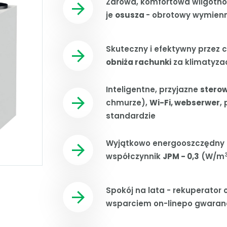
Zdrowa, komfortowa wilgotn
je
osusza
- obrotowy wymienni
Skuteczny i efektywny przez c
obniża rachunki
za klimatyza
Inteligentne, przyjazne
sterow
chmurze),
Wi-Fi, webserwer
,
standardzie
Wyjątkowo energooszczędny
współczynnik
JPM - 0,3
(W/m
Spokój na lata - rekuperator 
wsparciem on-linepo gwaran