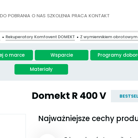
DO POBRANIA
O NAS
SZKOLENIA
PRACA
KONTAKT
T
Rekuperatory Komfovent DOMEKT
Z wymiennikiem obrotowym I i
ej o marce
Wsparcie
Programy dobor
Materiały
Domekt R 400 V
BESTSEL
Najważniejsze cechy prod