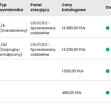
Typ
Panel
Ceny
Do
wymiennika
sterujący
katalogowe
C6.1/C6.2 -
L/A
Sprzedawany
13.380,00 PLN
(Standardowy)
oddzielnie
L/AZ
C6.1/C6.2 -
(Sorpcyjny-
Sprzedawany
14.230,00 PLN
entalpiczny)
oddzielnie
1.050,00 PLN
480,00 PLN