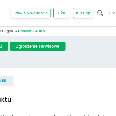
Serwis & wsparcie
B2B
e-sklep
PL
 II gen.
Domekt R 400 V
u
Zgłoszenie serwisowe
LER
uktu