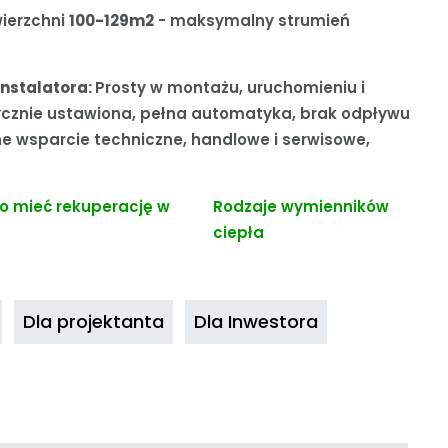
ierzchni
100-129m2
- maksymalny strumień
instalatora:
Prosty w montażu, uruchomieniu i
rycznie ustawiona, pełna automatyka, brak odpływu
ne wsparcie techniczne, handlowe i serwisowe,
o mieć rekuperację w
Rodzaje wymienników
ciepła
Dla projektanta
Dla Inwestora