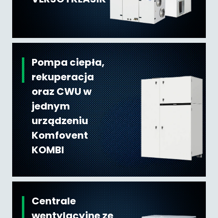
Pompa ciepła,
rekuperacja
oraz CWU w
jednym
urządzeniu
Komfovent
KOMBI
Centrale
wentylacyjne ze