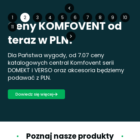
1
2
3
4
5
6
7
8
9
10
Ceny KOMFOVENT od
11
teraz w PLN!
Dla Państwa wygody, od 7.07 ceny
katalogowych central Komfovent serii
DOMEKT i VERSO oraz akcesoria będziemy
podawać z PLN.
Dowiedz się więcej
Poznaj nasze produkty