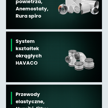
powietrza,
Anemostaty,
Rura spiro
System
kształtek
okrągłych
HAVACO
Przewody
elastyczne,