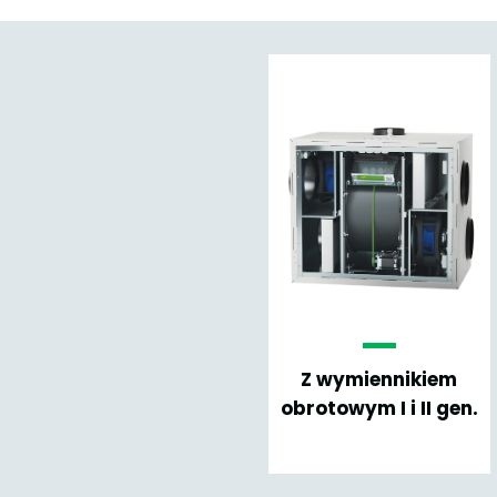
Z wymiennikiem
obrotowym I i II gen.