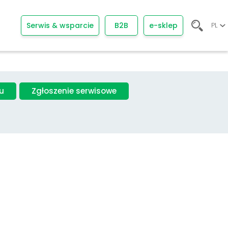
Serwis & wsparcie
B2B
e-sklep
PL
u
Zgłoszenie serwisowe