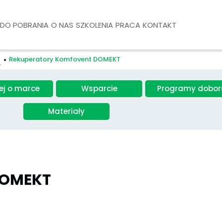
DO POBRANIA
O NAS
SZKOLENIA
PRACA
KONTAKT
T
Rekuperatory Komfovent DOMEKT
ej o marce
Wsparcie
Programy dobor
Materiały
DOMEKT