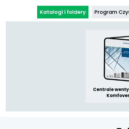
Katalogi i foldery
Program Czys
Centrale wenty
Komfove