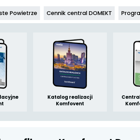
te Powietrze
Cennik central DOMEKT
Progr
lacyjne
Katalog realizacji
Centra
nt
Komfovent
Komf