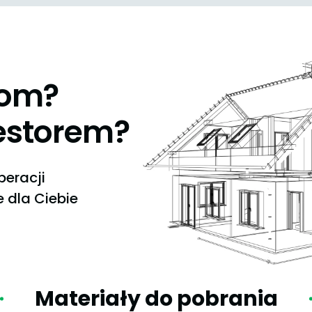
dom?
estorem?
peracji
 dla Ciebie
Materiały do pobrania