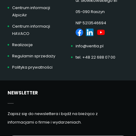
ul. Słowikowskiego 81
Centrum informacji
05-090 Raszyn
AlpicAir
NIP 5213546694
Centrum informacji
HAVACO
Realizacje
info@ventia.pl
Regulamin sprzedaży
tel. +48 22 688 07 00
Polityka prywatności
NEWSLETTER
Zapisz się do newslettera i bądź na bieżąco z
informacjami o firmie i wydarzeniach.