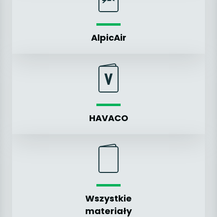
AlpicAir
HAVACO
Wszystkie
materiały