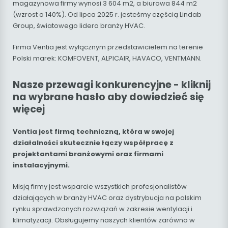
magazynowa firmy wynosi 3 604 m2, a biurowa 844 m2
(wzrost o 140%). Od lipca 2025 r. jesteśmy częścią Lindab
Group, światowego lidera branży HVAC.
Firma Ventia jest wyłącznym przedstawicielem na terenie
Polski marek: KOMFOVENT, ALPICAIR, HAVACO, VENTMANN.
Nasze przewagi konkurencyjne - kliknij
na wybrane hasło aby dowiedzieć się
więcej
Ventia jest firmą techniczną, która w swojej
działalności skutecznie łączy współpracę z
projektantami branżowymi oraz firmami
instalacyjnymi.
Misją firmy jest wsparcie wszystkich profesjonalistów
działających w branży HVAC oraz dystrybucja na polskim
rynku sprawdzonych rozwiązań w zakresie wentylacji i
klimatyzacji. Obsługujemy naszych klientów zarówno w