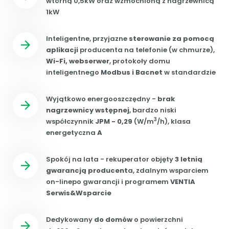
wtórną 0,5kW oraz wzmocnioną z nagrzewnicą
1kW
Inteligentne, przyjazne
sterowanie za pomocą
aplikacji
producenta na telefonie (w chmurze),
Wi-Fi, webserwer
, protokoły domu
inteligentnego
Modbus i Bacnet
w standardzie
Wyjątkowo energooszczędny -
brak
nagrzewnicy wstępnej
, bardzo niski
3
współczynnik
JPM - 0,29
(W/m
/h), klasa
energetyczna
A
Spokój na lata - rekuperator objęty
3 letnią
gwarancją producent
a, zdalnym wsparciem
on-linepo gwarancji i programem
VENTIA
Serwis&Wsparcie
Dedykowany
do domów
o powierzchni