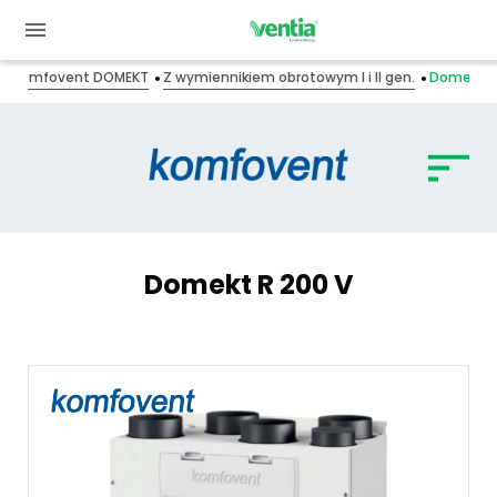
ry Komfovent DOMEKT
Z wymiennikiem obrotowym I i II gen.
Domekt R
Domekt R 200 V