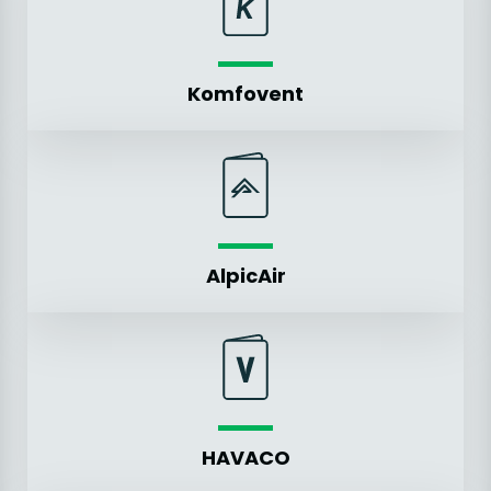
Komfovent
AlpicAir
HAVACO