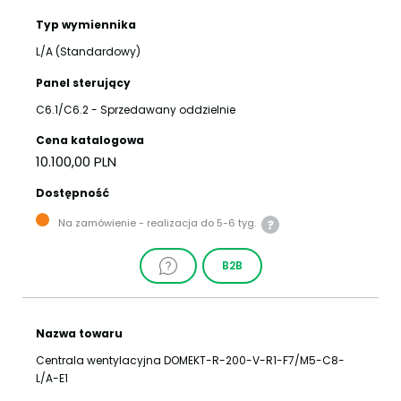
Typ wymiennika
L/A (Standardowy)
Panel sterujący
C6.1/C6.2 - Sprzedawany oddzielnie
Cena katalogowa
10.100,00 PLN
Dostępność
Na zamówienie - realizacja do 5-6 tyg.
B2B
Nazwa towaru
Centrala wentylacyjna DOMEKT-R-200-V-R1-F7/M5-C8-
L/A-E1