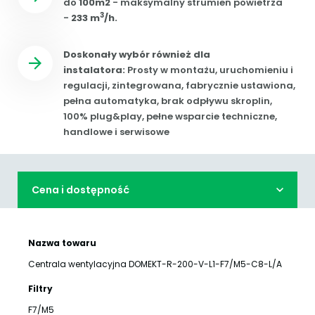
do
100m2
- maksymalny strumień powietrza
3
-
233 m
/h.
Doskonały wybór również dla
instalatora:
Prosty w montażu, uruchomieniu i
regulacji, zintegrowana, fabrycznie ustawiona,
pełna automatyka, brak odpływu skroplin,
100% plug&play, pełne wsparcie techniczne,
handlowe i serwisowe
Cena i dostępność
Nazwa towaru
Centrala wentylacyjna DOMEKT-R-200-V-L1-F7/M5-C8-L/A
Filtry
F7/M5