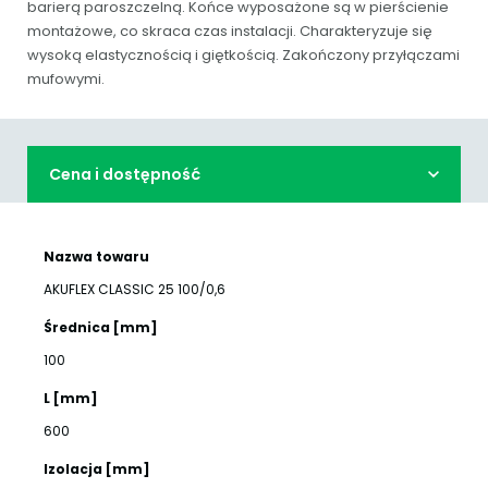
barierą paroszczelną. Końce wyposażone są w pierścienie
montażowe, co skraca czas instalacji. Charakteryzuje się
wysoką elastycznością i giętkością. Zakończony przyłączami
mufowymi.
Cena i dostępność
Nazwa towaru
AKUFLEX CLASSIC 25 100/0,6
Średnica [mm]
100
L [mm]
600
Izolacja [mm]