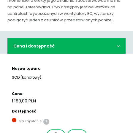
momencie, a efekty jego działania zaobserwować można
na panelu sterowania. Tryb dostępny jest we wszystkich
centralach wyposażonych w wentylatory EC, wystarczy
podłączyć jeden z czujników przedstawionych poniżej.
Cena i dostępność
Nazwa towaru
SCD (kanałowy)
Cena
1.180,00 PLN
Dostępność
Na zapytanie