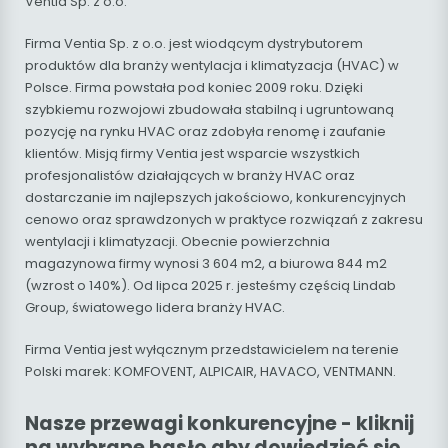
Ventia Sp. z o.o.
Firma Ventia Sp. z o.o. jest wiodącym dystrybutorem
produktów dla branży wentylacja i klimatyzacja (HVAC) w
Polsce. Firma powstała pod koniec 2009 roku. Dzięki
szybkiemu rozwojowi zbudowała stabilną i ugruntowaną
pozycję na rynku HVAC oraz zdobyła renomę i zaufanie
klientów. Misją firmy Ventia jest wsparcie wszystkich
profesjonalistów działających w branży HVAC oraz
dostarczanie im najlepszych jakościowo, konkurencyjnych
cenowo oraz sprawdzonych w praktyce rozwiązań z zakresu
wentylacji i klimatyzacji. Obecnie powierzchnia
magazynowa firmy wynosi 3 604 m2, a biurowa 844 m2
(wzrost o 140%). Od lipca 2025 r. jesteśmy częścią Lindab
Group, światowego lidera branży HVAC.
Firma Ventia jest wyłącznym przedstawicielem na terenie
Polski marek: KOMFOVENT, ALPICAIR, HAVACO, VENTMANN.
Nasze przewagi konkurencyjne - kliknij
na wybrane hasło aby dowiedzieć się