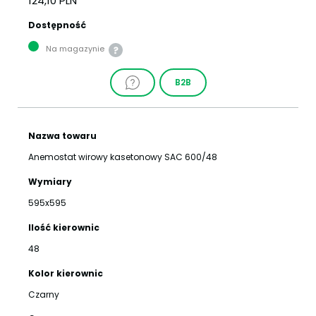
124,10 PLN
Dostępność
Na magazynie
B2B
Nazwa towaru
Anemostat wirowy kasetonowy SAC 600/48
Wymiary
595x595
Ilość kierownic
48
Kolor kierownic
Czarny