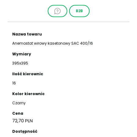
B2B
Nazwa towaru
Anemostat wirowy kasetonowy SAC 400/16
Wymiary
395x395
Ilość kierownic
16
Kolor kierownic
Czarny
Cena
72,70 PLN
Dostępność