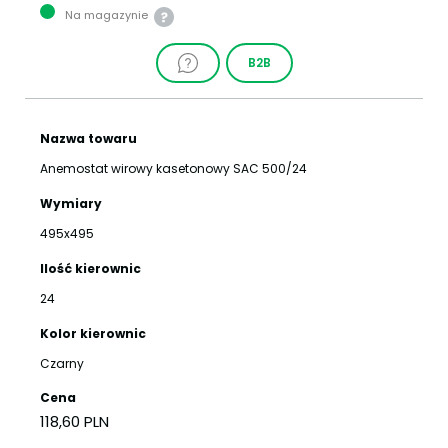
Na magazynie
B2B
Nazwa towaru
Anemostat wirowy kasetonowy SAC 500/24
Wymiary
495x495
Ilość kierownic
24
Kolor kierownic
Czarny
Cena
118,60 PLN