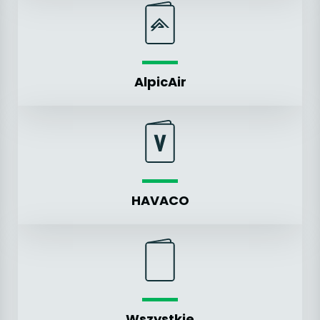
AlpicAir
HAVACO
Wszystkie