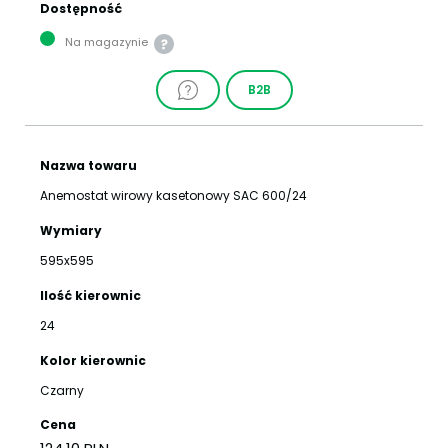
Dostępność
Na magazynie
B2B
Nazwa towaru
Anemostat wirowy kasetonowy SAC 600/24
Wymiary
595x595
Ilość kierownic
24
Kolor kierownic
Czarny
Cena