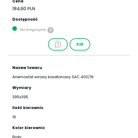
Cena
184,60 PLN
Dostępność
Na magazynie
B2B
Nazwa towaru
Anemostat wirowy kasetonowy SAC 400/16
Wymiary
395x395
Ilość kierownic
16
Kolor kierownic
Biały