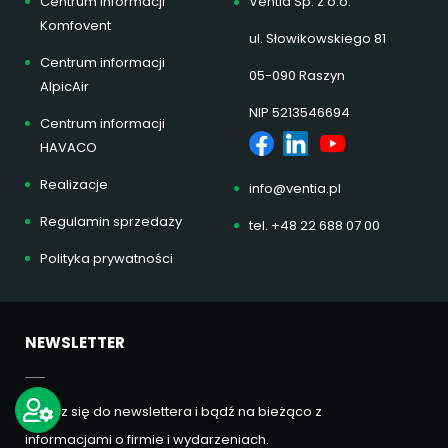
Centrum informacji
Ventia Sp. z o.o.
Komfovent
ul. Słowikowskiego 81
Centrum informacji
05-090 Raszyn
AlpicAir
NIP 5213546694
Centrum informacji
HAVACO
Realizacje
info@ventia.pl
Regulamin sprzedaży
tel. +48 22 688 07 00
Polityka prywatności
NEWSLETTER
Zapisz się do newslettera i bądź na bieżąco z
informacjami o firmie i wydarzeniach.