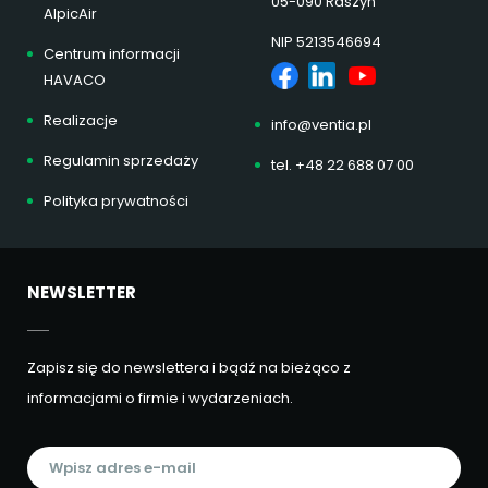
05-090 Raszyn
AlpicAir
NIP 5213546694
Centrum informacji
HAVACO
Realizacje
info@ventia.pl
Regulamin sprzedaży
tel. +48 22 688 07 00
Polityka prywatności
NEWSLETTER
Zapisz się do newslettera i bądź na bieżąco z
informacjami o firmie i wydarzeniach.