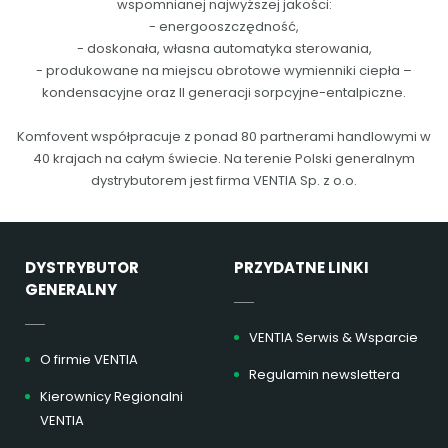
wspomnianej najwyższej jakości:
- energooszczędność,
- doskonała, własna automatyka sterowania,
- produkowane na miejscu obrotowe wymienniki ciepła –
kondensacyjne oraz II generacji sorpcyjne-entalpiczne.
Komfovent współpracuje z ponad 80 partnerami handlowymi w
40 krajach na całym świecie. Na terenie Polski generalnym
dystrybutorem jest firma VENTIA Sp. z o.o.
DYSTRYBUTOR
PRZYDATNE LINKI
GENERALNY
VENTIA Serwis & Wsparcie
O firmie VENTIA
Regulamin newslettera
Kierownicy Regionalni
VENTIA