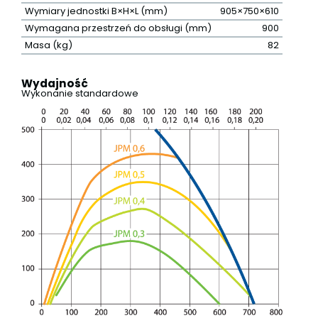
Wymiary jednostki B×H×L (mm)
905×750×610
Wymagana przestrzeń do obsługi (mm)
900
Masa (kg)
82
Wydajność
Wykonanie standardowe