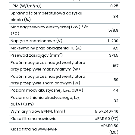
JPM (W/(m³/h))
0,25
Sprawność temperaturowa odzysku
84
ciepła (%)
Moc nagrzewnicy elektrycznej (kW) / ∆t
1,5/8,9
(°C)
Napięcie znamionowe (V)
1~230
Maksymalny prąd obciążenia HE (A)
9,5
2
Przewód zasilający (mm
)
3×1,5
Pobór mocy przez napęd wentylatora
167
przy przepływie maksymalnym (W)
Pobór mocy przez napęd wentylatora
59
przy przepływie znamionowym (W)
Poziom mocy akustycznej, L
, dB(A)
44
WA
Poziom ciśnienia akustycznego, L
,
PA
32
dB(A) (3 m)
Wymiary filtrów B×H×L (mm)
515×240×46
Klasa filtra na nawiewie
ePM1 60 (F7)
ePM10 50
Klasa filtra na wywiewie
(M5)