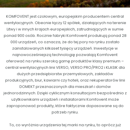
KOMFOVENT jest czołowym, europejskim producentem central
wentylacyjnych. Obecnie łączy 12 spółek, działających na terenie
Litwy i w innych krajach europejskich, zatrudniających w sumie
ponad 900 osób. Rocznie fabryki Komfovent produkują ponad 28
000 urządzeń, co oznacza, że do tej pory na rynku zostało
zainstalowanych kilkaset tysięcy urządzeń. Inwestycje w
najnowocześniejszą technologię pozwalają Komfovent
oferować na rynku szeroką gamę produktów klasy premium –
central wentylacyjnych linii VERSO, VERSO PRO/PRO2 i KLASIK dla
dużych przedsiębiorstw przemysłowych, zakładów
produkcyjnych, biur, kawiarni czy hoteli, oraz rekuperatorów linii
DOMEKT przeznaczonych dla mieszkań i domów
jednorodzinnych. Dzięki cyklicznym konsultacjom bezpośrednio z
użytkownikami urządzeń i instalatorami Komfovent może
zaproponować produkty, które faktycznie dopasowane są do
potrzeb rynku.
To, co wyróżnia urządzenia tej marki na rynku, to oprócz już