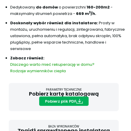
Dedykowany
do domów
o powierzchni
160-200m2
-
3
maksymalny strumień powietrza -
669 m
/h.
Doskonały wybór również dla instalatora:
Prosty w
montażu, uruchomieniu i regulacji, zintegrowana, fabrycznie
ustawiona, pełna automatyka, brak odpływu skroplin, 100%
plug&play, pełne wsparcie techniczne, handlowe i
serwisowe
Zobacz również:
Dlaczego warto mieć rekuperację w domu?
Rodzaje wymienników ciepła
PARAMETRY TECHNICZNE
Pobierz kartę katalogową
Pobierz plik PDF
BAZA WYKONAWCÓW
Znajdź sprawdzonego instalatora