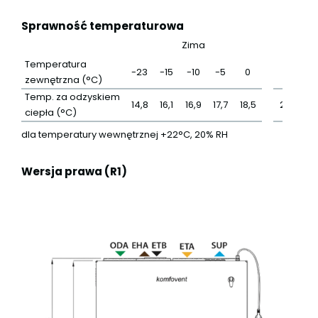
Sprawność temperaturowa
Zima
L
Temperatura
-23
-15
-10
-5
0
25
zewnętrzna (°C)
Temp. za odzyskiem
14,8
16,1
16,9
17,7
18,5
22,5
2
ciepła (°C)
dla temperatury wewnętrznej +22°C, 20% RH
Wersja prawa (R1)