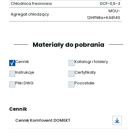
Chłodnica freonowa
DCF-0,5-3
MOU-
Agregat chłodzący
12HFN8a+KA8140
Materiały do pobrania
Cennik
Katalogi i foldery
Instrukcje
Certyfikaty
Pliki DWG
Pozostałe
Cennik
Cennik Komfovent DOMEKT