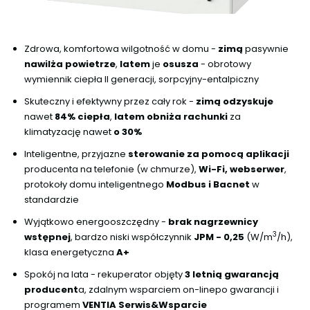
Zdrowa, komfortowa wilgotność w domu -
zimą
pasywnie
nawilża powietrze
,
latem
je
osusza
- obrotowy
wymiennik ciepła II generacji, sorpcyjny-entalpiczny
Skuteczny i efektywny przez cały rok -
zimą odzyskuje
nawet
84% ciepła
,
latem obniża rachunki
za
klimatyzację nawet
o 30%
Inteligentne, przyjazne
sterowanie za pomocą aplikacji
producenta na telefonie (w chmurze),
Wi-Fi, webserwer
,
protokoły domu inteligentnego
Modbus i Bacnet
w
standardzie
Wyjątkowo energooszczędny -
brak nagrzewnicy
3
wstępnej
, bardzo niski współczynnik
JPM - 0,25
(W/m
/h),
klasa energetyczna
A+
Spokój na lata - rekuperator objęty
3 letnią gwarancją
producent
a, zdalnym wsparciem on-linepo gwarancji i
programem
VENTIA Serwis&Wsparcie