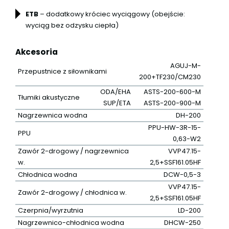
ETB
– dodatkowy króciec wyciągowy (obejście:
wyciąg bez odzysku ciepła)
Akcesoria
AGUJ-M-
Przepustnice z siłownikami
200+TF230/CM230
ODA/EHA
ASTS-200-600-M
Tłumiki akustyczne
SUP/ETA
ASTS-200-900-M
Nagrzewnica wodna
DH-200
PPU-HW-3R-15-
PPU
0,63-W2
Zawór 2-drogowy / nagrzewnica
VVP47.15-
w.
2,5+SSF161.05HF
Chłodnica wodna
DCW-0,5-3
VVP47.15-
Zawór 2-drogowy / chłodnica w.
2,5+SSF161.05HF
Czerpnia/wyrzutnia
LD-200
Nagrzewnico-chłodnica wodna
DHCW-250