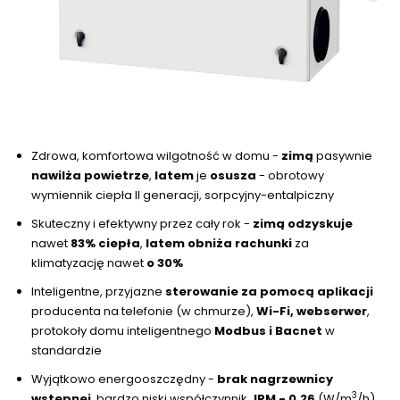
Zdrowa, komfortowa wilgotność w domu -
zimą
pasywnie
nawilża powietrze
,
latem
je
osusza
- obrotowy
wymiennik ciepła II generacji, sorpcyjny-entalpiczny
Skuteczny i efektywny przez cały rok -
zimą odzyskuje
nawet
83% ciepła
,
latem obniża rachunki
za
klimatyzację nawet
o 30%
Inteligentne, przyjazne
sterowanie za pomocą aplikacji
producenta na telefonie (w chmurze),
Wi-Fi, webserwer
,
protokoły domu inteligentnego
Modbus i Bacnet
w
standardzie
Wyjątkowo energooszczędny -
brak nagrzewnicy
3
wstępnej
, bardzo niski współczynnik
JPM - 0,26
(W/m
/h),