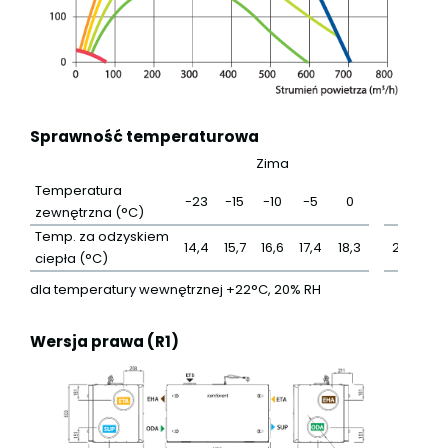
Sprawność temperaturowa
Zima
L
Temperatura
-23
-15
-10
-5
0
25
zewnętrzna (°C)
Temp. za odzyskiem
14,4
15,7
16,6
17,4
18,3
22,5
2
ciepła (°C)
dla temperatury wewnętrznej +22°C, 20% RH
Wersja prawa (R1)