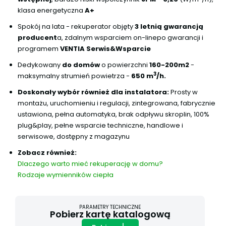
klasa energetyczna
A+
Spokój na lata - rekuperator objęty
3 letnią gwarancją
producent
a, zdalnym wsparciem on-linepo gwarancji i
programem
VENTIA Serwis&Wsparcie
Dedykowany
do domów
o powierzchni
160-200m2
-
3
maksymalny strumień powietrza -
650 m
/h.
Doskonały wybór również dla instalatora:
Prosty w
montażu, uruchomieniu i regulacji, zintegrowana, fabrycznie
ustawiona, pełna automatyka, brak odpływu skroplin, 100%
plug&play, pełne wsparcie techniczne, handlowe i
serwisowe, dostępny z magazynu
Zobacz również:
Dlaczego warto mieć rekuperację w domu?
Rodzaje wymienników ciepła
PARAMETRY TECHNICZNE
Pobierz kartę katalogową