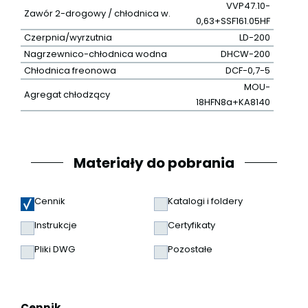
VVP47.10-
Zawór 2-drogowy / chłodnica w.
0,63+SSF161.05HF
Czerpnia/wyrzutnia
LD-200
Nagrzewnico-chłodnica wodna
DHCW-200
Chłodnica freonowa
DCF-0,7-5
MOU-
Agregat chłodzący
18HFN8a+KA8140
Materiały do pobrania
Cennik
Katalogi i foldery
Instrukcje
Certyfikaty
Pliki DWG
Pozostałe
Cennik