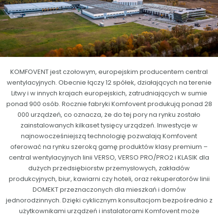
KOMFOVENT jest czołowym, europejskim producentem central
wentylacyjnych. Obecnie łączy 12 spółek, działających na terenie
Litwy i w innych krajach europejskich, zatrudniających w sumie
ponad 900 osób. Rocznie fabryki Komfovent produkują ponad 28
000 urządzeń, co oznacza, że do tej pory na rynku zostało
zainstalowanych kilkaset tysięcy urządzeń. Inwestycje w
najnowocześniejszą technologię pozwalają Komfovent
oferować na rynku szeroką gamę produktów klasy premium –
central wentylacyjnych linii VERSO, VERSO PRO/PRO2 i KLASIK dla
dużych przedsiębiorstw przemysłowych, zakładów
produkcyjnych, biur, kawiarni czy hoteli, oraz rekuperatorów linii
DOMEKT przeznaczonych dla mieszkań i domów
jednorodzinnych. Dzięki cyklicznym konsultacjom bezpośrednio z
użytkownikami urządzeń i instalatorami Komfovent może