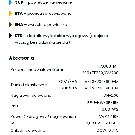
SUP
– powietrze nawiewane
ETA
– powietrze wywiewane
EHA
– wyrzutnia powietrza
ETB
– dodatkowy króciec wyciągowy (obejście:
wyciąg bez odzysku ciepła)
Akcesoria
AGUJ-M-
Przepustnice z siłownikami
200+TF230/CM230
ODA/EHA
ASTS-200-600-M
Tłumiki akustyczne
SUP/ETA
ASTS-200-900-M
Nagrzewnica wodna
DH-200
PPU-HW-3R-15-
PPU
0,63-W2
Zawór 2-drogowy / nagrzewnica
VVP47.10-
w.
0,63+SSF161.05HF
Chłodnica wodna
DCW-0,7-5