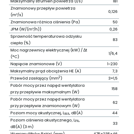
Maksymalny strumień powietrza (l/s)
181
Znamionowy przepływ powietrza
0,126
(m³/s)
Znamionowa różnica ciśnienia (Pa)
50
JPM (W/(m³/h))
0,26
Sprawność temperaturowa odzysku
83
ciepła (%)
Moc nagrzewnicy elektrycznej (kW) / ∆t
1/6,4
(°C)
Napięcie znamionowe (V)
1~230
Maksymalny prąd obciążenia HE (A)
7,3
2
Przewód zasilający (mm
)
3×1,5
Pobór mocy przez napęd wentylatora
158
przy przepływie maksymalnym (W)
Pobór mocy przez napęd wentylatora
62
przy przepływie znamionowym (W)
Poziom mocy akustycznej, L
, dB(A)
44
WA
Poziom ciśnienia akustycznego, L
,
PA
33
dB(A) (3 m)
Wymiary filtrów B×H×L (mm)
475×235×46